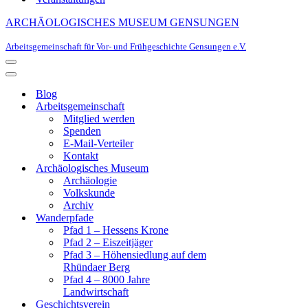
ARCHÄOLOGISCHES MUSEUM GENSUNGEN
Arbeitsgemeinschaft für Vor- und Frühgeschichte Gensungen e.V.
Navigationsmenü
Navigationsmenü
Blog
Arbeitsgemeinschaft
Mitglied werden
Spenden
E-Mail-Verteiler
Kontakt
Archäologisches Museum
Archäologie
Volkskunde
Archiv
Wanderpfade
Pfad 1 – Hessens Krone
Pfad 2 – Eiszeitjäger
Pfad 3 – Höhensiedlung auf dem
Rhündaer Berg
Pfad 4 – 8000 Jahre
Landwirtschaft
Geschichtsverein