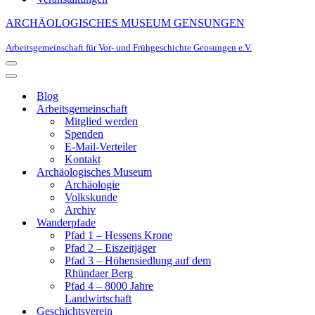
ARCHÄOLOGISCHES MUSEUM GENSUNGEN
Arbeitsgemeinschaft für Vor- und Frühgeschichte Gensungen e.V.
Navigationsmenü
Navigationsmenü
Blog
Arbeitsgemeinschaft
Mitglied werden
Spenden
E-Mail-Verteiler
Kontakt
Archäologisches Museum
Archäologie
Volkskunde
Archiv
Wanderpfade
Pfad 1 – Hessens Krone
Pfad 2 – Eiszeitjäger
Pfad 3 – Höhensiedlung auf dem
Rhündaer Berg
Pfad 4 – 8000 Jahre
Landwirtschaft
Geschichtsverein