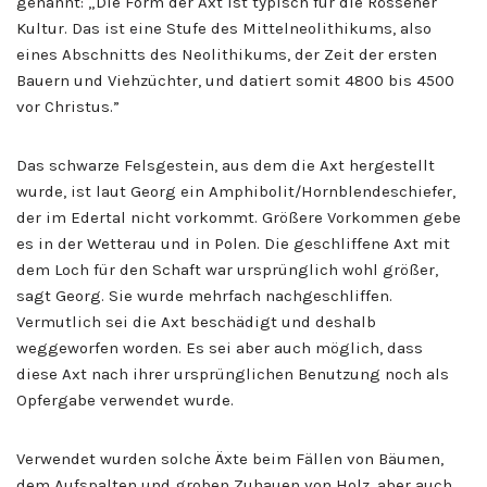
genannt: „Die Form der Axt ist typisch für die Rössener
Kultur. Das ist eine Stufe des Mittelneolithikums, also
eines Abschnitts des Neolithikums, der Zeit der ersten
Bauern und Viehzüchter, und datiert somit 4800 bis 4500
vor Christus.”
Das schwarze Felsgestein, aus dem die Axt hergestellt
wurde, ist laut Georg ein Amphibolit/Hornblendeschiefer,
der im Edertal nicht vorkommt. Größere Vorkommen gebe
es in der Wetterau und in Polen. Die geschliffene Axt mit
dem Loch für den Schaft war ursprünglich wohl größer,
sagt Georg. Sie wurde mehrfach nachgeschliffen.
Vermutlich sei die Axt beschädigt und deshalb
weggeworfen worden. Es sei aber auch möglich, dass
diese Axt nach ihrer ursprünglichen Benutzung noch als
Opfergabe verwendet wurde.
Verwendet wurden solche Äxte beim Fällen von Bäumen,
dem Aufspalten und groben Zuhauen von Holz, aber auch