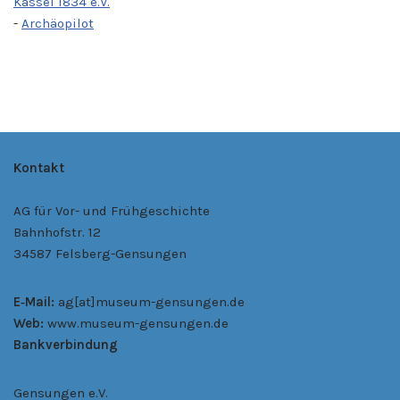
Kassel 1834 e.V.
-
Archäopilot
Kontakt
AG für Vor- und Frühgeschichte
Bahnhofstr. 12
34587 Felsberg-Gensungen
E‑Mail:
ag[at]museum-gensungen.de
Web:
www.museum-gensungen.de
Bankverbindung
Gensungen e.V.